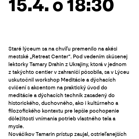
15.4. o 18:30
Staré lýceum sa na chvíľu premenilo na akési
mestské „Retreat Center“. Pod vedením skúsenej
lektorky Tamary Drahin z Ukrajiny, ktorá v jednom
z takýchto centier v zahraničí pôsobila, sa v Lýceu
uskutočnil workshop Meditácie a dýchacích
cvičení s akcentom na praktický úvod do
meditácie a dýchacích techník zasadený do
historického, duchovného, ako i kultúrneho a
filozofického kontextu pre lepšie pochopenie
dôležitosti vnímania potrieb vlastného tela a
mysle.
Nováčikov Tamarin prístup zaujal, ostrieľanejších