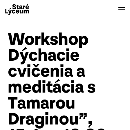
Skip
Men
to
main
content
Workshop
Dýchacie
cvičenia a
meditácia s
Tamarou
Draginou”,