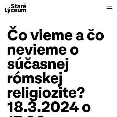
Skip
Men
to
main
content
Čo vieme a čo
nevieme o
súčasnej
rómskej
religiozite?
18.3.2024 o