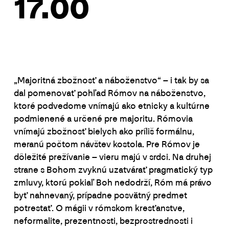
17.00
„Majoritná zbožnosť a náboženstvo“ – i tak by sa
dal pomenovať pohľad Rómov na náboženstvo,
ktoré podvedome vnímajú ako etnicky a kultúrne
podmienené a určené pre majoritu. Rómovia
vnímajú zbožnosť bielych ako príliš formálnu,
meranú počtom návštev kostola. Pre Rómov je
dôležité prežívanie – vieru majú v srdci. Na druhej
strane s Bohom zvyknú uzatvárať pragmatický typ
zmluvy, ktorú pokiaľ Boh nedodrží, Róm má právo
byť nahnevaný, prípadne posvätný predmet
potrestať. O mágii v rómskom kresťanstve,
neformalite, prezentnosti, bezprostrednosti i