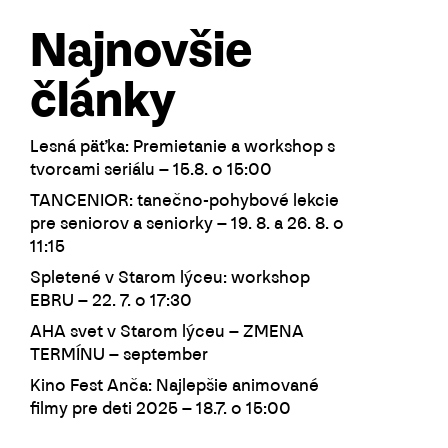
Najnovšie
články
Lesná päťka: Premietanie a workshop s
tvorcami seriálu – 15.8. o 15:00
TANCENIOR: tanečno-pohybové lekcie
pre seniorov a seniorky – 19. 8. a 26. 8. o
11:15
Spletené v Starom lýceu: workshop
EBRU – 22. 7. o 17:30
AHA svet v Starom lýceu – ZMENA
TERMÍNU – september
Kino Fest Anča: Najlepšie animované
filmy pre deti 2025 – 18.7. o 15:00