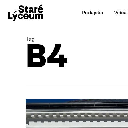
Skip
to
Podujatia
Videá
main
content
Tag
B4