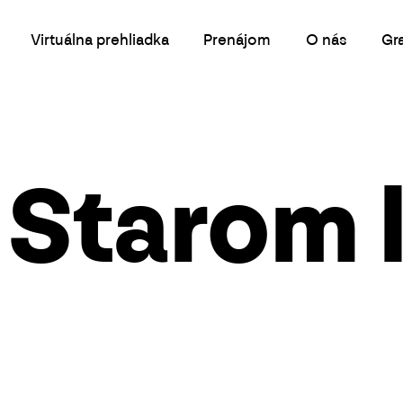
Virtuálna prehliadka
Prenájom
O nás
Gr
v Starom 