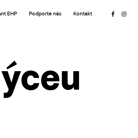
facebook
instagr
ant EHP
Podporte nás
Kontakt
lýceu