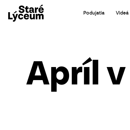
Skip
to
Podujatia
Videá
main
content
Apríl 