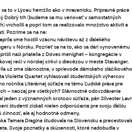
li sa to v Lýceu hemžilo ako v mravenisku. Prípravné práce
ný Dobrý trh (budeme sa mu venovať v samostatných
h) vrcholili a popri tom sa realizovalo množstvo aktivít a
tí. Pozrime sa na ne:
. apríla sme hostili vzácnu návštevu až z ďalekého
geru v Nórsku. Pozrieť sa na to, ako sa darí vynovenému
prišli naši priatelia z Døves menighet – kongregácie v
ovej reči v nórskej cirkvi s diecézou v meste Stavanger.
ríla už sme slávnostne, v sprievode dámskeho sláčikovéh
ta Violette Quartet vyhlasovali študentských výhercov
o ročníka Literárnej súťaže na tému Ľudské práva pre
ch – naozaj pre všetkých? Slávnostné odovzdávanie
l jeden z významných orotcov súťaže, pán Silvester Lavr
ení študenti získali nielen odporúčania pre svoju ďalšiu
ú činnosť, ale aj hodnotné odmeny.
nka Tamara Dragina študovala na Slovensku a precestoval
eta. Svoje poznatky a skúsenosti, ktoré nadobudla v