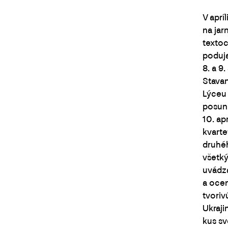
V aprí
na jar
textoc
poduja
8. a 9
Stavan
Lýceu 
posunk
10. ap
kvarte
druhéh
všetký
uvádza
a ocen
tvoriv
Ukraji
kus sv