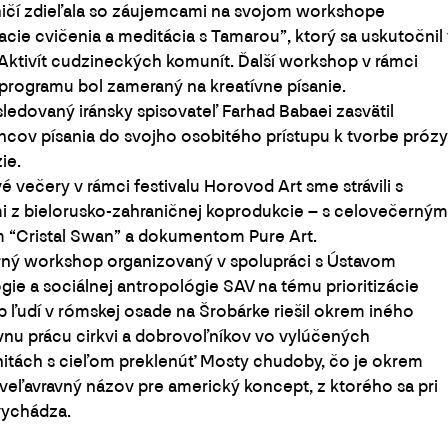
ičí zdieľala so záujemcami na svojom workshope
cie cvičenia a meditácia s Tamarou”, ktorý sa uskutočnil 
Aktivít cudzineckých komunít. Ďalší workshop v rámci
programu bol zameraný na kreatívne písanie.
ledovaný iránsky spisovateľ Farhad Babaei zasvätil
cov písania do svojho osobitého prístupu k tvorbe prózy
ie.
é večery v rámci festivalu Horovod Art sme strávili s
i z bielorusko-zahraničnej koprodukcie – s celovečerným
 “Cristal Swan” a dokumentom Pure Art.
ný workshop organizovaný v spolupráci s Ústavom
gie a sociálnej antropológie SAV na tému prioritizácie
b ľudí v rómskej osade na Šrobárke riešil okrem iného
vnu prácu cirkvi a dobrovoľníkov vo vylúčených
itách s cieľom preklenúť Mosty chudoby, čo je okrem
veľavravný názov pre americký koncept, z ktorého sa pri
vychádza.