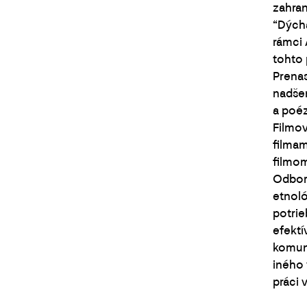
zahran
“Dýcha
rámci 
tohto 
Prenas
nadšen
a poéz
Filmov
filmam
filmom
Odbor
etnoló
potrie
efektí
komun
iného 
práci 