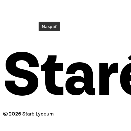
Star
©
2026
Staré Lýceum