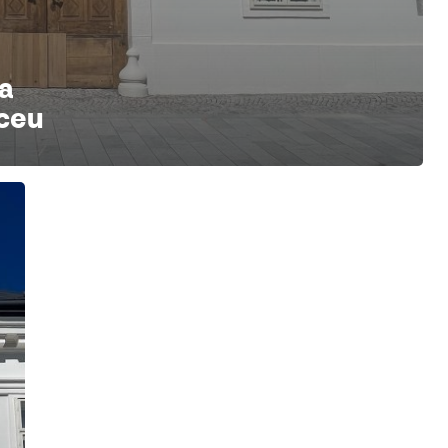
a
ýceu