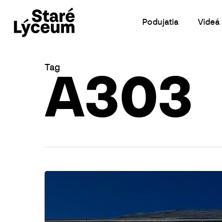
Skip
to
Podujatia
Videá
main
content
Tag
A303