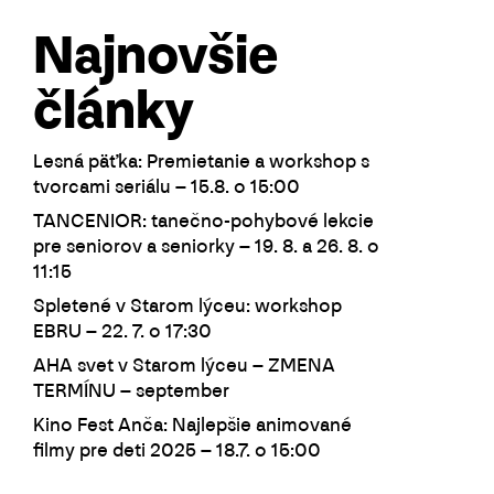
Najnovšie
články
Lesná päťka: Premietanie a workshop s
tvorcami seriálu – 15.8. o 15:00
TANCENIOR: tanečno-pohybové lekcie
pre seniorov a seniorky – 19. 8. a 26. 8. o
11:15
Spletené v Starom lýceu: workshop
EBRU – 22. 7. o 17:30
AHA svet v Starom lýceu – ZMENA
TERMÍNU – september
Kino Fest Anča: Najlepšie animované
filmy pre deti 2025 – 18.7. o 15:00