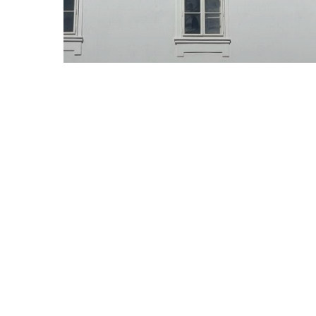
Komunita
Workshop
Tvorba tradičných
ukrajinských figúriek zo
slaného cesta, Dobrý
trh 20.04.2024