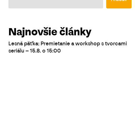
Najnovšie články
Lesná päťka: Premietanie a workshop s tvorcami
seriálu – 15.8. o 15:00
TANCENIOR: tanečno-pohybové lekcie pre
seniorov a seniorky – 19. 8. a 26. 8. o 11:15
Spletené v Starom lýceu: workshop EBRU – 22. 7.
o 17:30
AHA svet v Starom lýceu – ZMENA TERMÍNU –
september
Kino Fest Anča: Najlepšie animované filmy pre
deti 2025 – 18.7. o 15:00