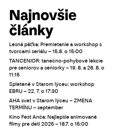
Najnovšie
články
Lesná päťka: Premietanie a workshop s
tvorcami seriálu – 15.8. o 15:00
TANCENIOR: tanečno-pohybové lekcie
pre seniorov a seniorky – 19. 8. a 26. 8. o
11:15
Spletené v Starom lýceu: workshop
EBRU – 22. 7. o 17:30
AHA svet v Starom lýceu – ZMENA
TERMÍNU – september
Kino Fest Anča: Najlepšie animované
filmy pre deti 2025 – 18.7. o 15:00