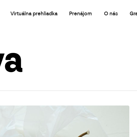
Virtuálna prehliadka
Prenájom
O nás
Gr
va