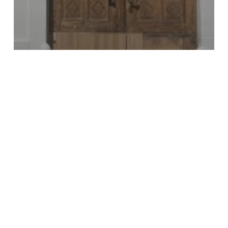
Komunita
Médiá
Startitup o zimnom Dobrom trhu
2023