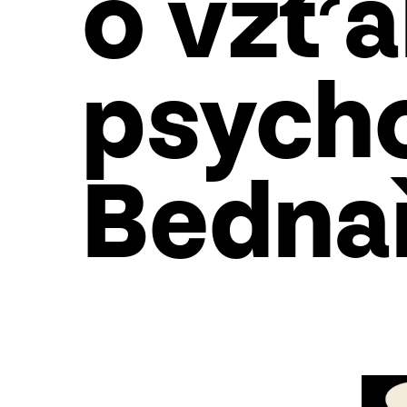
o vzťa
psych
Bedna