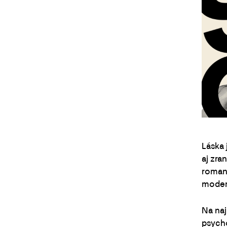
Láska 
aj zra
romant
moder
Na naj
psycho