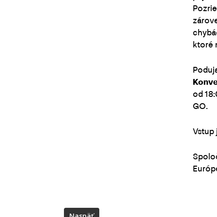
Pozrie
zárov
chybác
ktoré 
Poduja
Konve
od 18:
GO.
Vstup 
Spoloč
Európe