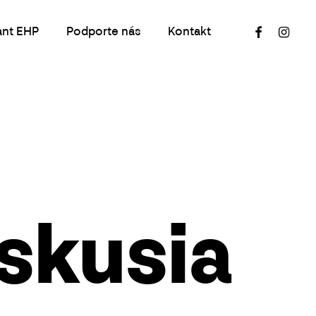
facebook
instagr
ant EHP
Podporte nás
Kontakt
iskusia