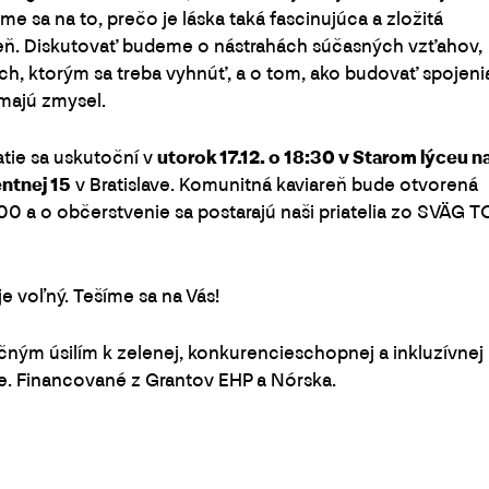
me sa na to, prečo je láska taká fascinujúca a zložitá
eň. Diskutovať budeme o nástrahách súčasných vzťahov,
h, ktorým sa treba vyhnúť, a o tom, ako budovať spojeni
majú zmysel.
tie sa uskutoční v
utorok 17.12. o 18:30 v Starom lýceu n
ntnej 15
v Bratislave. Komunitná kaviareň bude otvorená
00 a o občerstvenie sa postarajú naši priatelia zo SVÄG T
je voľný. Tešíme sa na Vás!
ným úsilím k zelenej, konkurencieschopnej a inkluzívnej
. Financované z Grantov EHP a Nórska.