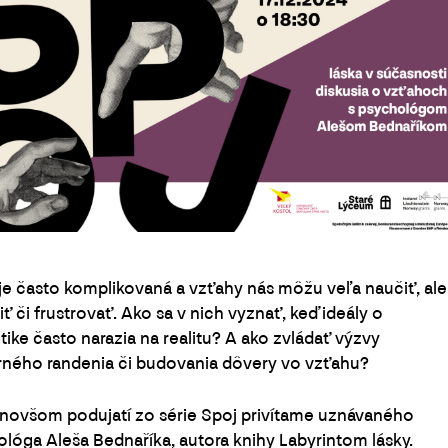
je často komplikovaná a vzťahy nás môžu veľa naučiť, ale
niť či frustrovať. Ako sa v nich vyznať, keď ideály o
ike často narazia na realitu? A ako zvládať výzvy
ného randenia či budovania dôvery vo vzťahu?
novšom podujatí zo série Spoj privítame uznávaného
lóga Aleša Bednaříka, autora knihy Labyrintom lásky.