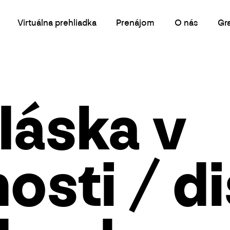
Virtuálna prehliadka
Prenájom
O nás
Gr
 láska v
osti / d