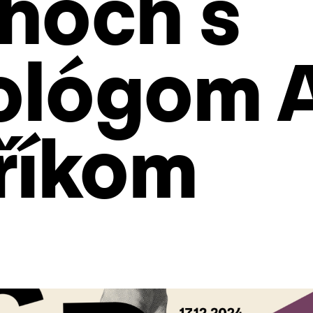
hoch s
ológom 
říkom