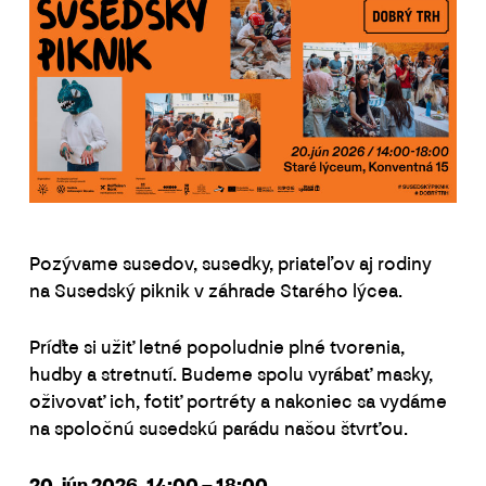
Pozývame susedov, susedky, priateľov aj rodiny
na Susedský piknik v záhrade Starého lýcea.
Príďte si užiť letné popoludnie plné tvorenia,
hudby a stretnutí. Budeme spolu vyrábať masky,
oživovať ich, fotiť portréty a nakoniec sa vydáme
na spoločnú susedskú parádu našou štvrťou.