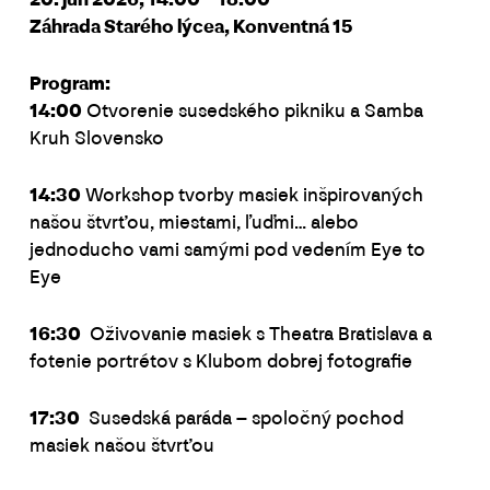
20. jún 2026, 14:00 – 18:00
Záhrada Starého lýcea, Konventná 15
Program:
14:00
Otvorenie susedského pikniku a Samba
Kruh Slovensko
14:30
Workshop tvorby masiek inšpirovaných
našou štvrťou, miestami, ľuďmi… alebo
jednoducho vami samými pod vedením Eye to
Eye
16:30
Oživovanie masiek s Theatra Bratislava a
fotenie portrétov s Klubom dobrej fotografie
17:30
Susedská paráda – spoločný pochod
masiek našou štvrťou