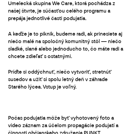
Umelecká skupina We Care, ktorá pochádza z
našej štvrte, je súčasťou celého programu a
prepája jednotlivé časti podujatia.
A keďže je to piknik, budeme radi, ak prinesiete aj
niečo malé na spoločný komunitný stôl — niečo
sladké, slané alebo jednoducho to, čo máte radi a
chcete zdieľať s ostatnými.
Príďte si oddýchnuť, niečo vytvoriť, stretnúť
susedov a užiť si spolu letný deň v záhrade
Starého lýcea. Vstup je voľný.
Počas podujatia môže byť vyhotovený foto a
video záznam za účelom propagácie podujatí a
činnosti občianskeho združenia PUNKT.