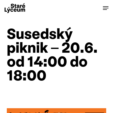
Skip
Men
to
main
content
Susedský
piknik – 20.6.
od 14:00 do
18:00