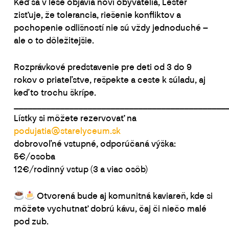
Keď sa v lese objavia noví obyvatelia, Lester
zisťuje, že tolerancia, riešenie konfliktov a
pochopenie odlišností nie sú vždy jednoduché –
ale o to dôležitejšie.
Rozprávkové predstavenie pre deti od 3 do 9
rokov o priateľstve, rešpekte a ceste k súladu, aj
keď to trochu škrípe.
______________________________________________
Lístky si môžete rezervovať na
podujatia@starelyceum.sk
dobrovoľné vstupné, odporúčaná výška:
5€/osoba
12€/rodinný vstup (3 a viac osôb)
Otvorená bude aj komunitná kaviareň, kde si
môžete vychutnať dobrú kávu, čaj či niečo malé
pod zub.