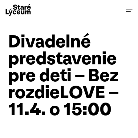
Skip
Men
to
main
content
Divadelné
predstavenie
pre deti – Bez
rozdieLOVE –
11.4. o 15:00