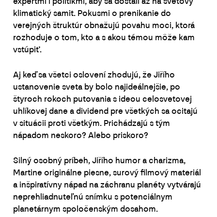
expertmi i politikmi, aby sa dostali až na svetový
klimatický samit. Pokusmi o prenikanie do
verejných štruktúr obnažujú povahu moci, ktorá
rozhoduje o tom, kto a s akou témou môže kam
vstúpiť.
Aj keď sa všetci oslovení zhodujú, že Jiřího
ustanovenie sveta by bolo najideálnejšie, po
štyroch rokoch putovania s ideou celosvetovej
uhlíkovej dane a dividend pre všetkých sa ocitajú
v situácii proti všetkým. Prichádzajú s tým
nápadom neskoro? Alebo priskoro?
Silný osobný príbeh, Jiřího humor a charizma,
Martine originálne piesne, surový filmový materiál
a inšpiratívny nápad na záchranu planéty vytvárajú
neprehliadnuteľnú snímku s potenciálnym
planetárnym spoločenským dosahom.