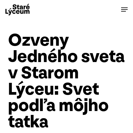
Skip
Men
to
main
content
Ozveny
Jedného sveta
v Starom
Lýceu: Svet
podľa môjho
tatka