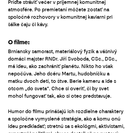
Príďte stráviť večer v príjemnej komunitnej
atmosfére. Po premietaní môžete zostať na
spoločné rozhovory v komunitnej kaviarni pri
šálke čaju či kávy.
O filme:
Brniansky samorast, materiálový fyzik a vášnivý
domáci majster RNDr. Jiří Svoboda, CSc., DSc.,
má ideu, ako zachrániť planétu. Nikto ho však
nepočúva. Jeho dcéru Martu, hudobníčku a
matku dvoch detí, to štve. Berie kameru a ide s
otcom „do sveta“. Chce si overiť, či by svet
mohol fungovať tak, ako si otec predstavuje.
Humor do filmu prinášajú ich rozdielne charaktery
a spoločne vymyslené stratégie, ako a komu onú
ideu predkladať; stretnú sa s ekológmi, aktivistami,