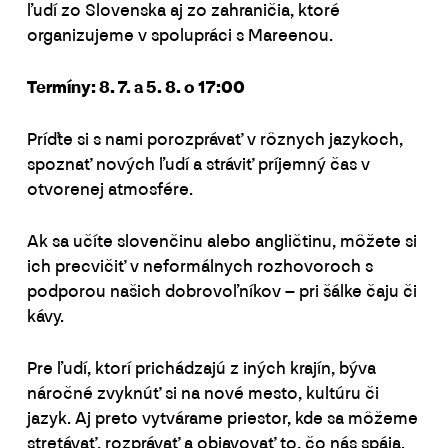
ľudí zo Slovenska aj zo zahraničia, ktoré
organizujeme v spolupráci s Mareenou.
Termíny: 8. 7. a 5. 8. o 17:00
Príďte si s nami porozprávať v rôznych jazykoch,
spoznať nových ľudí a stráviť príjemný čas v
otvorenej atmosfére.
Ak sa učíte slovenčinu alebo angličtinu, môžete si
ich precvičiť v neformálnych rozhovoroch s
podporou našich dobrovoľníkov – pri šálke čaju či
kávy.
Pre ľudí, ktorí prichádzajú z iných krajín, býva
náročné zvyknúť si na nové mesto, kultúru či
jazyk. Aj preto vytvárame priestor, kde sa môžeme
stretávať, rozprávať a objavovať to, čo nás spája.