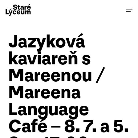
Skip
Men
to
main
content
Jazyková
kaviareň s
Mareenou /
Mareena
Language
Café – 8. 7. a 5.