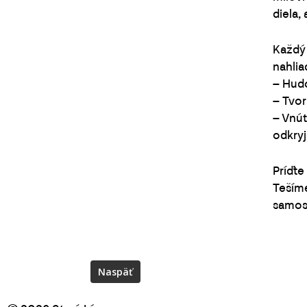
diela,
Každý 
nahlia
– Hudo
– Tvor
– Vnút
odkryj
Príďte
Tešíme
samosp