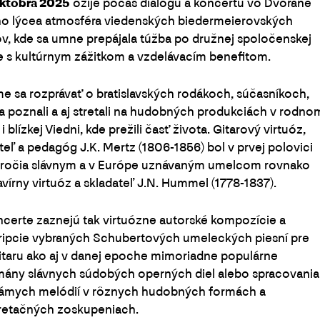
októbra 2025
ožije počas dialógu a koncertu vo Dvorane
ho lýcea atmosféra viedenských biedermeierovských
v, kde sa umne prepájala túžba po družnej spoločenskej
 s kultúrnym zážitkom a vzdelávacím benefitom.
 sa rozprávať o bratislavských rodákoch, súčasníkoch,
sa poznali a aj stretali na hudobných produkciách v rodno
i blízkej Viedni, kde prežili časť života. Gitarový virtuóz,
teľ a pedagóg J.K. Mertz (1806-1856) bol v prvej polovici
toročia slávnym a v Európe uznávaným umelcom rovnako
avírny virtuóz a skladateľ J.N. Hummel (1778-1837).
certe zaznejú tak virtuózne autorské kompozície a
ripcie vybraných Schubertových umeleckých piesní pre
itaru ako aj v danej epoche mimoriadne populárne
mány slávnych súdobých operných diel alebo spracovania
námych melódií v rôznych hudobných formách a
retačných zoskupeniach.