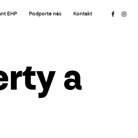
facebook
instagr
ant EHP
Podporte nás
Kontakt
rty a