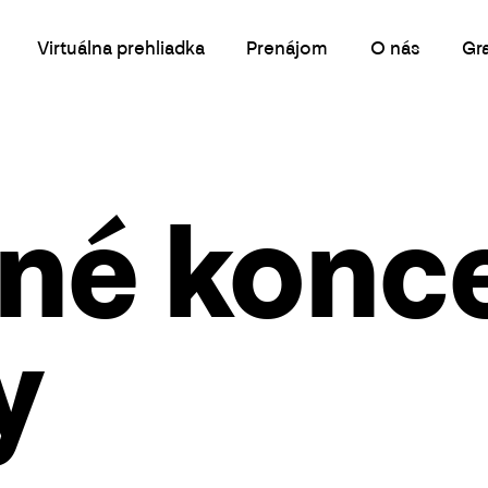
Virtuálna prehliadka
Prenájom
O nás
Gr
é konce
y