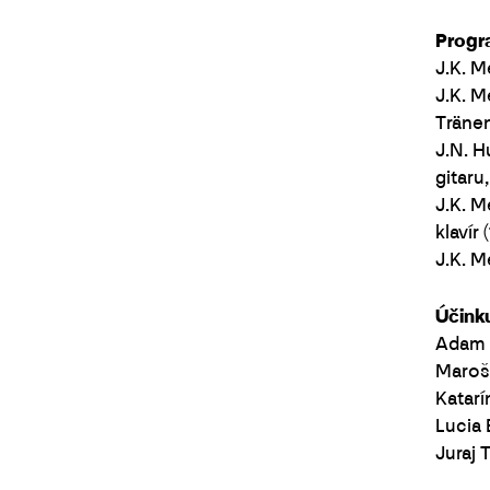
Progr
J.K. M
J.K. M
Tränen
J.N. H
gitaru,
J.K. M
klavír 
J.K. M
Účinku
Adam S
Maroš K
Katarí
Lucia 
Juraj 