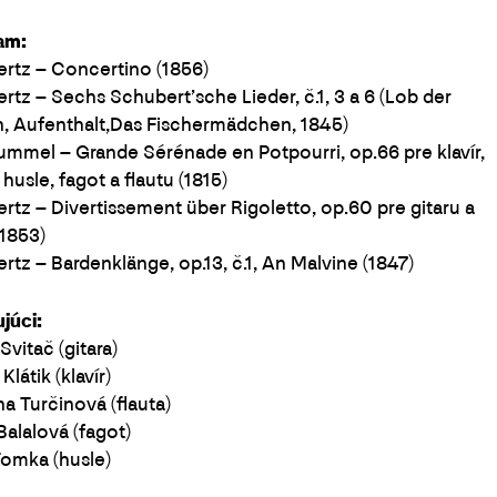
am:
ertz – Concertino (1856)
ertz – Sechs Schubert’sche Lieder, č.1, 3 a 6 (Lob der
, Aufenthalt,Das Fischermädchen, 1845)
ummel – Grande Sérénade en Potpourri, op.66 pre klavír,
 husle, fagot a flautu (1815)
ertz – Divertissement über Rigoletto, op.60 pre gitaru a
(1853)
ertz – Bardenklänge, op.13, č.1, An Malvine (1847)
júci:
vitač (gitara)
látik (klavír)
na Turčinová (flauta)
Balalová (fagot)
Tomka (husle)