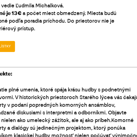
 vedie Ľudmila Michalková.
né je 13€
a počet miest obmedzený. Miesta budú
né podľa poradia príchodu. Do priestorov nie je
iérový prístup.
LÍSTKY
ekte:
tie plné umenia, ktoré spája krásu hudby s podnetnými
ormi. V historických priestoroch Starého lýcea vás čakaj
rty v podaní popredných komorných ansámblov,
dzané diskusiami s interpretmi a odborníkmi. Objavte
nielen ako umelecký zážitok, ale aj ako príbeh.Komorné
ty a dialógy sú jedinečným projektom, ktorý ponúka
níkom klasickej hudby možnosť nielen počúvať výnimočn