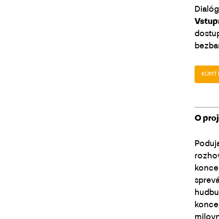
Dialóg
Vstup
dostup
bezbar
KÚPIŤ 
O proj
Poduja
rozhov
konce
sprevá
hudbu 
koncer
milov