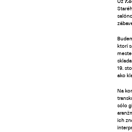
Už
7.
Staré
salóno
zábave
Budeme
ktorí 
meste 
sklada
19. s
ako kl
Na kon
transk
sólo g
aranž
ich z
interp