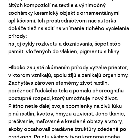
šitých kompozícií na textile a výnimočný
sochársky keramický objekt s ornamentálnymi
aplikáciami. Ich prostredníctvom nás autorka
dokáže tiež naladiť na vnímanie tichého vysielania
prírody:
na jej cykly rozkvetu a doznievania, šepot stôp
pamäti vložených do vlákien, pigmentu a hliny.
Hlboko zaujatá skúmaním prírody vytvára priestor,
v ktorom vznikajú, spolu žijú a zanikajú organizmy.
Zachytáva zároveň efemérny život rastlín,
poréznosť ľudského tela a pomalú choreografiu
postupné rozpad, ktorý umožňuje nový život.
Plátno nesie ďalej svoje spomienky na živú lúku
plnú rastlín, kvetov, hmyzu a zvierat. Jeho tkanie,
prešívanie, maľované a kreslené obrazy a vzory,
akoby obsahovali pradávne štruktúry zdedené po
predkoch. Pointu výstavy tvorí komorná socha