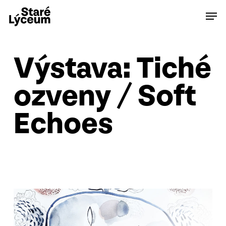
Skip
Men
to
main
content
Výstava: Tiché
ozveny / Soft
Echoes