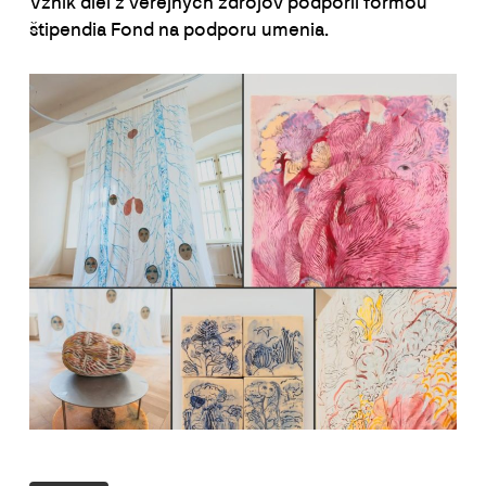
Vznik diel z verejných zdrojov podporil formou
štipendia Fond na podporu umenia.