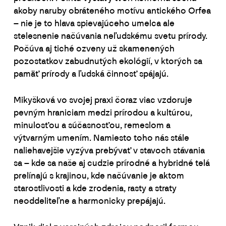
akoby naruby obráteného motívu antického Orfea
– nie je to hlava spievajúceho umelca ale
stelesnenie načúvania neľudskému svetu prírody.
Počúva aj tiché ozveny už skamenených
pozostatkov zabudnutých ekológií, v ktorých sa
pamäť prírody a ľudská činnosť spájajú.
Mikyšková vo svojej praxi čoraz viac vzdoruje
pevným hraniciam medzi prírodou a kultúrou,
minulosťou a súčasnosťou, remeslom a
výtvarným umením. Namiesto toho nás stále
naliehavejšie vyzýva prebývať v stavoch stávania
sa – kde sa naše aj cudzie prírodné a hybridné telá
prelínajú s krajinou, kde načúvanie je aktom
starostlivosti a kde zrodenia, rasty a straty
neoddeliteľne a harmonicky prepájajú.