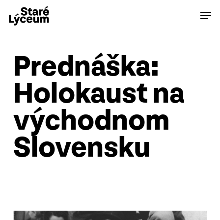
Skip
Men
to
main
content
Prednáška:
Holokaust na
východnom
Slovensku