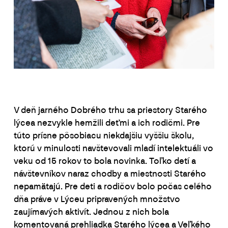
V deň jarného Dobrého trhu sa priestory Starého
lýcea nezvykle hemžili deťmi a ich rodičmi. Pre
túto prísne pôsobiacu niekdajšiu vyššiu školu,
ktorú v minulosti navštevovali mladí intelektuáli vo
veku od 15 rokov to bola novinka. Toľko detí a
návštevníkov naraz chodby a miestnosti Starého
nepamätajú. Pre deti a rodičov bolo počas celého
dňa práve v Lýceu pripravených množstvo
zaujímavých aktivít. Jednou z nich bola
komentovaná prehliadka Starého lýcea a Veľkého