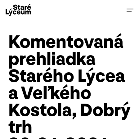
Skip
Men
to
main
content
Komentovaná
prehliadka
Starého Lýcea
a Veľkého
Kostola, Dobrý
trh