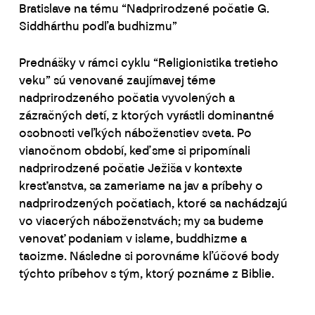
Bratislave na tému “Nadprirodzené počatie G.
Siddhárthu podľa budhizmu”
Prednášky v rámci cyklu “Religionistika tretieho
veku” sú venované zaujímavej téme
nadprirodzeného počatia vyvolených a
zázračných detí, z ktorých vyrástli dominantné
osobnosti veľkých náboženstiev sveta. Po
vianočnom období, keď sme si pripomínali
nadprirodzené počatie Ježiša v kontexte
kresťanstva, sa zameriame na jav a príbehy o
nadprirodzených počatiach, ktoré sa nachádzajú
vo viacerých náboženstvách; my sa budeme
venovať podaniam v islame, buddhizme a
taoizme. Následne si porovnáme kľúčové body
týchto príbehov s tým, ktorý poznáme z Biblie.