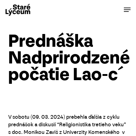
Skip
Men
to
main
content
Prednáška
Nadprirodzené
počatie Lao-c´
V sobotu (09. 03. 2024) prebehla ďalšia z cyklu
prednášok a diskusií “Religionistika tretieho veku”
s doc. Monikou Zaviš z Univerzity Komenského v