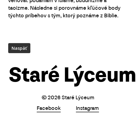
venovať podaniam v islame, buddhizme a
taoizme. Následne si porovnáme kľúčové body
týchto príbehov s tým, ktorý poznáme z Biblie.
Staré Lýceum
©
2026
Staré Lýceum
Facebook
Instagram