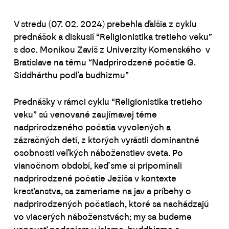
V stredu (07. 02. 2024) prebehla ďalšia z cyklu
prednášok a diskusií “Religionistika tretieho veku”
s doc. Monikou Zaviš z Univerzity Komenského v
Bratislave na tému “Nadprirodzené počatie G.
Siddhárthu podľa budhizmu”
Prednášky v rámci cyklu “Religionistika tretieho
veku” sú venované zaujímavej téme
nadprirodzeného počatia vyvolených a
zázračných detí, z ktorých vyrástli dominantné
osobnosti veľkých náboženstiev sveta. Po
vianočnom období, keď sme si pripomínali
nadprirodzené počatie Ježiša v kontexte
kresťanstva, sa zameriame na jav a príbehy o
nadprirodzených počatiach, ktoré sa nachádzajú
vo viacerých náboženstvách; my sa budeme