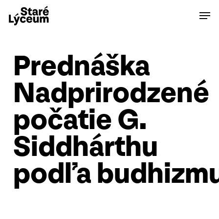
Skip
Men
to
main
content
Prednáška
Nadprirodzené
počatie G.
Siddhárthu
podľa budhizm