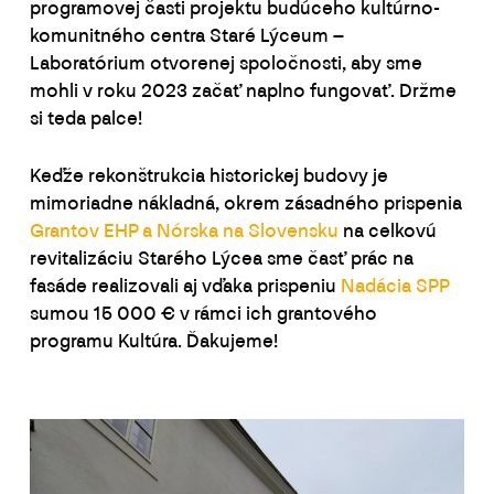
programovej časti projektu budúceho kultúrno-
komunitného centra Staré Lýceum –
Laboratórium otvorenej spoločnosti, aby sme
mohli v roku 2023 začať naplno fungovať. Držme
si teda palce!
Keďže rekonštrukcia historickej budovy je
mimoriadne nákladná, okrem zásadného prispenia
Grantov EHP a Nórska na Slovensku
na celkovú
revitalizáciu Starého Lýcea sme časť prác na
fasáde realizovali aj vďaka prispeniu
Nadácia SPP
sumou 15 000 € v rámci ich grantového
programu Kultúra. Ďakujeme!