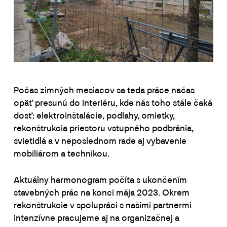
Počas zimných mesiacov sa teda práce načas
opäť presunú do interiéru, kde nás toho stále čaká
dosť: elektroinštalácie, podlahy, omietky,
rekonštrukcia priestoru vstupného podbránia,
svietidlá a v neposlednom rade aj vybavenie
mobiliárom a technikou.
Aktuálny harmonogram počíta s ukončením
stavebných prác na konci mája 2023. Okrem
rekonštrukcie v spolupráci s našimi partnermi
intenzívne pracujeme aj na organizačnej a