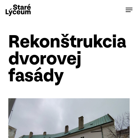
Skip
Men
to
main
content
Rekonštrukcia
dvorovej
fasády